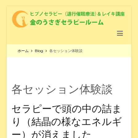
金のうさぎセラピールーム
ヒプノセラピー（退行催眠療法） ＆レイキ講座 ＆ クリスタル
ヒーリング
ホーム
Blog
各セッション体験談
各セッション体験談
セラピーで頭の中の詰ま
り（結晶の様なエネルギ
ー）が消えました