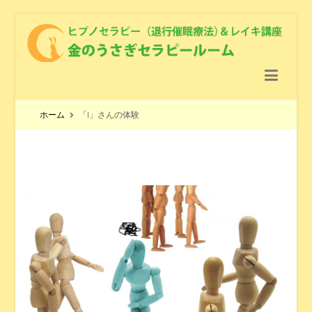
金のうさぎセラピールーム
ヒプノセラピー（退行催眠療法） ＆レイキ講座 ＆ クリスタル
ヒーリング
ホーム
「I」さんの体験