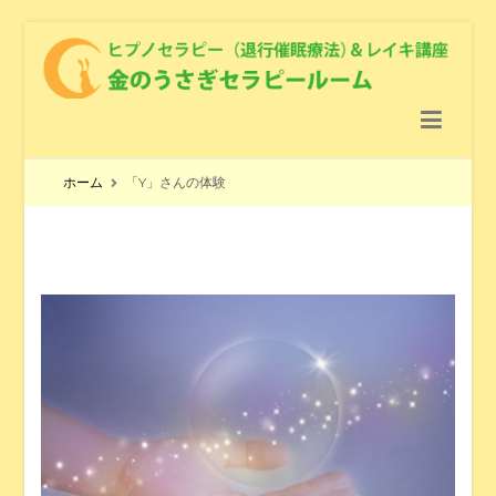
金のうさぎセラピールーム
ヒプノセラピー（退行催眠療法） ＆レイキ講座 ＆ クリスタル
ヒーリング
ホーム
「Y」さんの体験