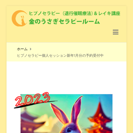
金のうさぎセラピールーム
ヒプノセラピー（退行催眠療法） ＆レイキ講座 ＆ クリスタル
ヒーリング
ホーム
ヒプノセラピー個人セッション新年1月分の予約受付中