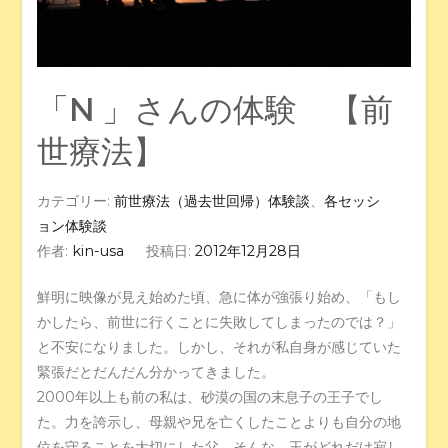
「N 」さんの体験 【前
世療法】
カテゴリー:
前世療法（過去世回帰）体験談
、
各セッシ
ョン体験談
作者:
kin-usa
投稿日:
2012年12月28日
鮮明に映像が見え始めた頃、急に体が強張り始め、「もし
かしたら、前世に行くことに失敗してしまったのでは？」
と不安になりました。しかし、それが私自身が感じていた
緊張だとだんだん分かってきました。
2000年以上も前の私は、砂漠の国の末息子の王子でし
た。力を誇示し、母親や兄を亡くしたことよりも自分の地
位を守ることを大切にした父。そんな、王がどれだけ寂し