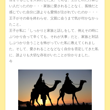
い人だったのか・・・家族に愛されることなく、孤独だと
感じていた自分に誰よりも愛情が注がれていたのか・・・
王子がその命を終わらせ、父親に会うまで気が付かなかっ
たこと。
王子が私に「しっかりと家族と話しをして、例えその時に
ぶつかり合って辛くても、それが大事」だと、家族と対話
しぶつかり合うことを怖がっていた私に教えてくれまし
た。そして、愛されることなどなく自分を否定してきた私
に、誰よりも大切な存在がいたことが分かりました。
今