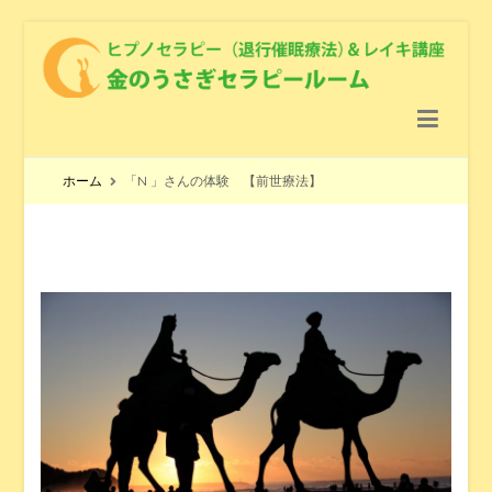
金のうさぎセラピールーム
ヒプノセラピー（退行催眠療法） ＆レイキ講座 ＆ クリスタル
ヒーリング
ホーム
「N 」さんの体験 【前世療法】