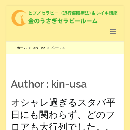
金のうさぎセラピールーム
ヒプノセラピー（退行催眠療法） ＆レイキ講座 ＆ クリスタル
ヒーリング
ホーム
kin-usa
ページ 4
Author :
kin-usa
オシャレ過ぎるスタバ️平
日にも関わらず、どのフ
ロアも大行列でした。。