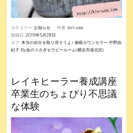
カテゴリー:
お知らせ
作者:
kin-usa
投稿日:
2019年5月28日
タグ:
本当の自分を取り戻そうよ♪ 催眠カウンセラー 中野由
紀子 By金のうさぎセラピールーム(横浜市港北区)
レイキヒーラー養成講座
卒業生のちょぴり不思議
な体験