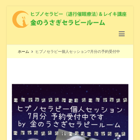
金のうさぎセラピールーム
ヒプノセラピー（退行催眠療法） ＆レイキ講座 ＆ クリスタル
ヒーリング
ホーム
ヒプノセラピー個人セッション7月分の予約受付中